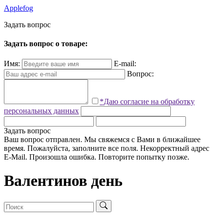
Applefog
З
а
д
а
т
ь
в
о
п
р
о
с
Задать вопрос о товаре:
Имя:
E-mail:
Вопрос:
*Даю согласие на обработку
персональных данных
Задать вопрос
Ваш вопрос отправлен. Мы свяжемся с Вами в ближайшее
время.
Пожалуйста, заполните все поля.
Некорректный адрес
E-Mail.
Произошла ошибка. Повторите попытку позже.
Валентинов день